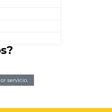
os?
r servicio.