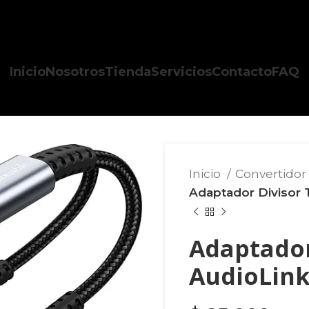
Inicio
Nosotros
Tienda
Servicios
Contacto
FAQ
Inicio
Convertidor
Adaptador Divisor 
Adaptador
AudioLink