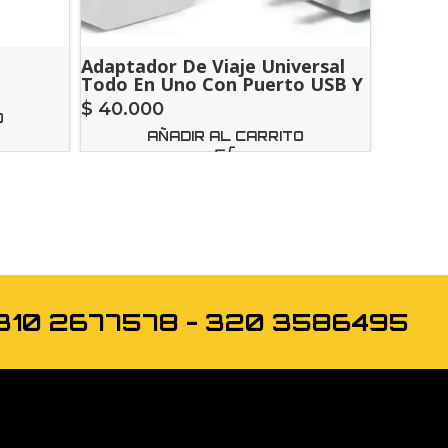
Adaptador De Viaje Universal
Conver
Todo En Uno Con Puerto USB Y
A ( 2.5
Protector De Sobretensión
$
40.000
$
49.00
O
AÑADIR AL CARRITO
os 310 2677578 - 320 3586495