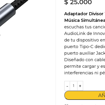
$
25.000
Adaptador Divisor 
Música Simultáne
escuchas tus cancio
AudioLink de Innov
de tu dispositivo e
puerto Tipo-C dedi
puerto auxiliar Jac
Diseñado con cable 
permite cargar y e
interferencias ni p
AÑ