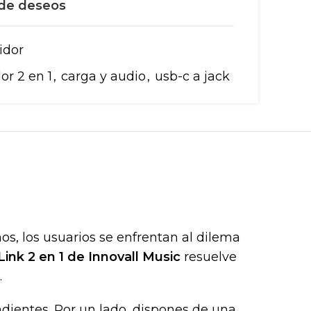
a de deseos
idor
or 2 en 1
,
carga y audio
,
usb-c a jack
os, los usuarios se enfrentan al dilema
ink 2 en 1 de Innovall Music
resuelve
.
dientes. Por un lado, dispones de una