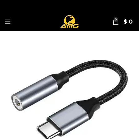
0
$
0