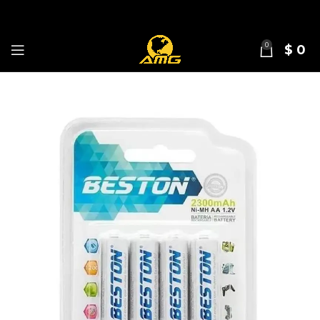
0
$
0