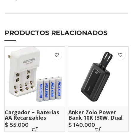
PRODUCTOS RELACIONADOS
Cargador + Baterias
Anker Zolo Power
AA Recargables
Bank 10K (30W, Dual
Built-In USB-C And
$
55.000
$
140.000
Lightning Cables