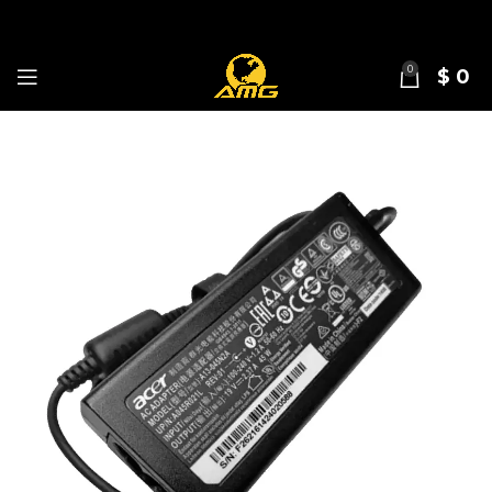
0
$
0