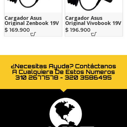
Cargador Asus
Cargador Asus
Original Zenbook 19V
Original Vivobook 19V
A 2A
A 2A
$
169.900
$
196.900
¿Necesitas Ayuda? Contáctanos
A Cualquiera De Estos Numeros
310 2677578 - 320 3586495