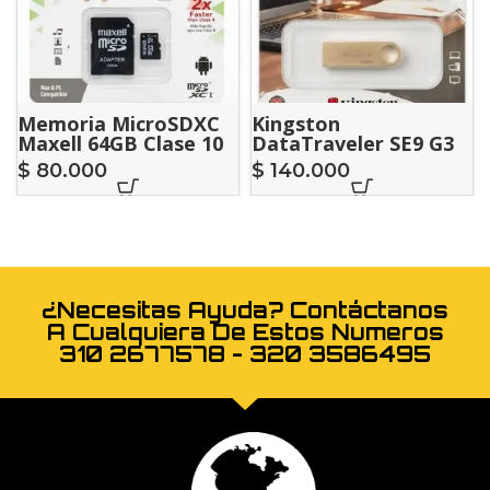
Memoria MicroSDXC
Kingston
Maxell 64GB Clase 10
DataTraveler SE9 G3
High Speed Con
256GB USB 3.2
$
80.000
$
140.000
Adaptador SD
¿Necesitas Ayuda? Contáctanos
A Cualquiera De Estos Numeros
310 2677578 - 320 3586495