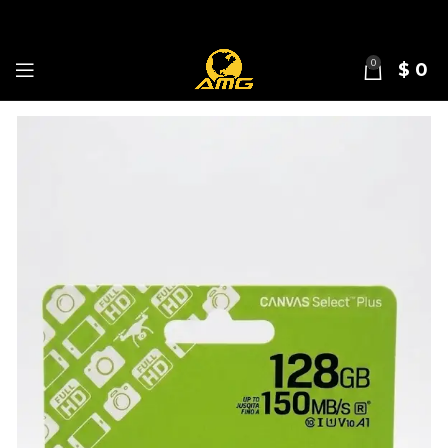
0
$
0