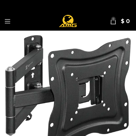
0
$
0