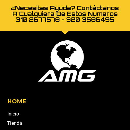
¿Necesitas Ayuda? Contáctanos
A Cualquiera De Estos Numeros
310 2677578 - 320 3586495
HOME
Inicio
Tienda