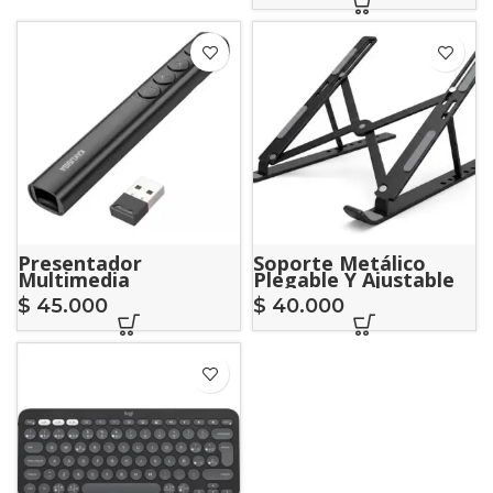
Presentador
Soporte Metálico
Multimedia
Plegable Y Ajustable
Inalámbrico Kakusiga
Para Computador
$
45.000
$
40.000
(Modelo AF-4244
Portátil