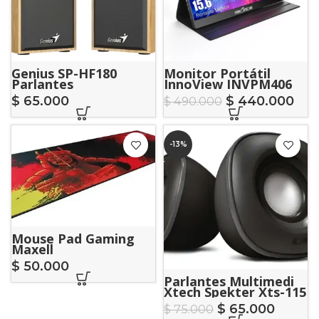
Genius SP-HF180
Monitor Portátil
Parlantes
InnoView INVPM406
15.8″ FHD
$
65.000
$
440.000
$
490.000
-13%
Mouse Pad Gaming
Maxell
$
50.000
Parlantes Multimedi
Xtech Spekter Xts-115
$
65.000
$
75.000