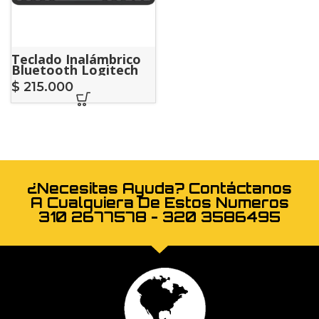
Teclado Inalámbrico
Bluetooth Logitech
Pebble Keys 2 K380S
$
215.000
¿Necesitas Ayuda? Contáctanos
A Cualquiera De Estos Numeros
310 2677578 - 320 3586495