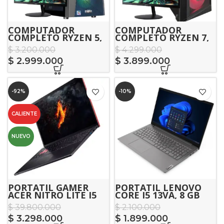
COMPUTADOR
COMPUTADOR
COMPLETO RYZEN 5,
COMPLETO RYZEN 7,
RTX 3050
RTX 5060
$
3.200.000
$
4.299.000
$
2.999.000
$
3.899.000
-92%
-10%
CALIENTE
NUEVO
PORTATIL GAMER
PORTÁTIL LENOVO
ACER NITRO LITE I5
CORE I5 13VA, 8 GB
13VA – RTX
RAM, 512 GB SSD
$
39.800.000
$
2.100.000
$
3.298.000
$
1.899.000