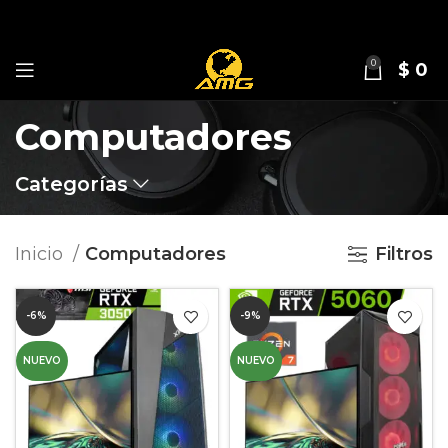
0
$
0
Computadores
Categorías
Inicio
Computadores
Filtros
-6%
-9%
NUEVO
NUEVO