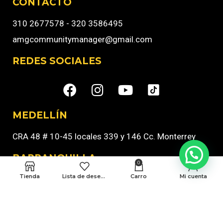
CONTACTO
310 2677578 - 320 3586495
amgcommunitymanager@gmail.com
REDES SOCIALES
MEDELLÍN
CRA 48 # 10-45 locales 339 y 146 Cc. Monterrey
BARRANQUILLA
0
Tienda
Lista de deseos
Carro
Mi cuenta
Cra 43 # 50-12 Local 188B
Politicas de privacidad
Terminos y condiciones