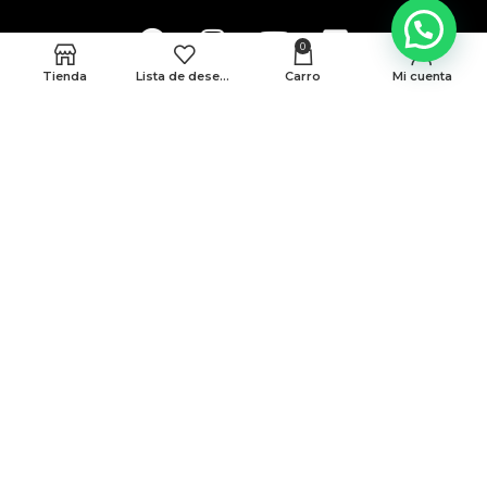
0
Tienda
Lista de deseos
Carro
Mi cuenta
MEDELLÍN
CRA 48 # 10-45 locales 339 y 146 Cc. Monterrey
BARRANQUILLA
Cra 43 # 50-12 Local 188B
Politicas de privacidad
Terminos y condiciones
© Todos Los Derechos Reservados A AMG 2025
Desarrollado Por Sense Digital