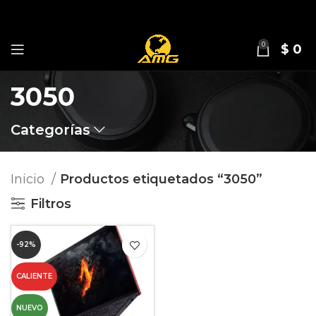
0
$
0
3050
Categorías
Inicio
Productos etiquetados “3050”
Filtros
-92%
CALIENTE
NUEVO