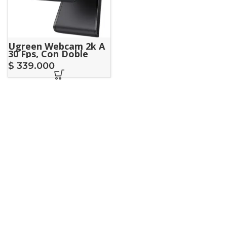
Ugreen Webcam 2k A
30 Fps, Con Doble
Microfono
$
339.000