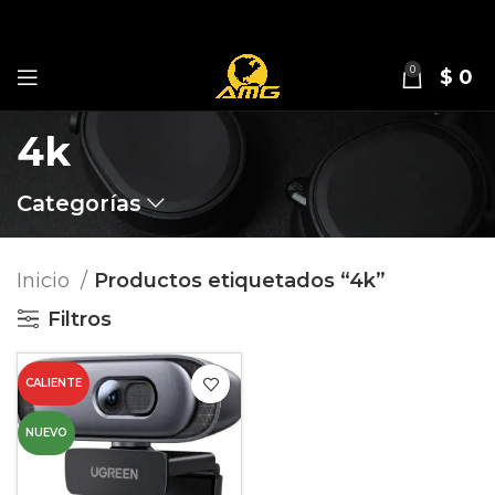
0
$
0
4k
Categorías
Inicio
Productos etiquetados “4k”
Filtros
CALIENTE
NUEVO