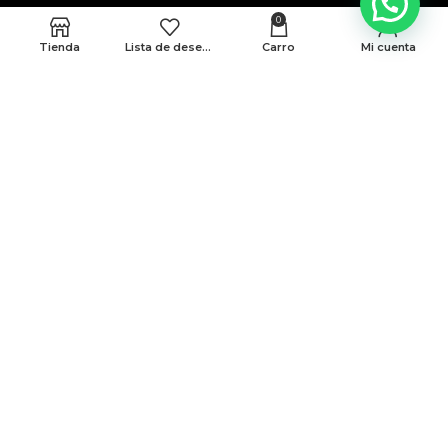
0
Tienda
Lista de deseos
Carro
Mi cuenta
MEDELLÍN
CRA 48 # 10-45 locales 339 y 146 Cc. Monterrey
BARRANQUILLA
Cra 43 # 50-12 Local 188B
Politicas de privacidad
Terminos y condiciones
© Todos Los Derechos Reservados A AMG 2025
Desarrollado Por Sense Digital