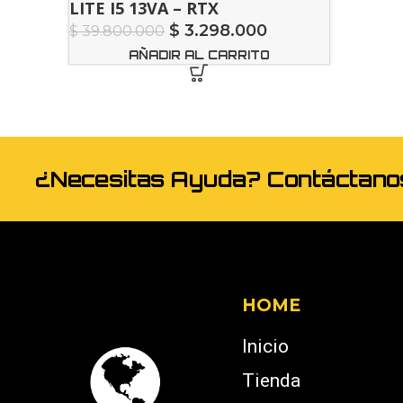
LITE I5 13VA – RTX
$
3.298.000
$
39.800.000
AÑADIR AL CARRITO
¿Necesitas Ayuda? Contáctan
HOME
Inicio
Tienda