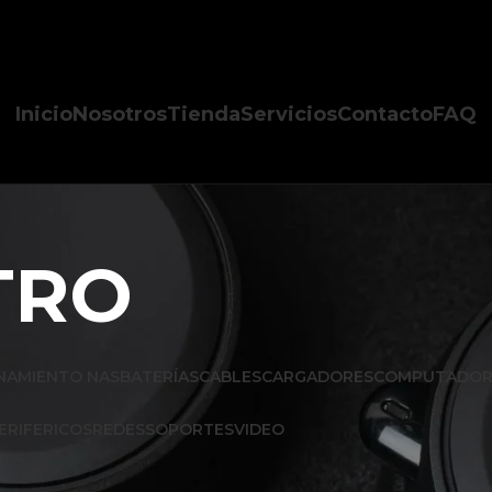
Inicio
Nosotros
Tienda
Servicios
Contacto
FAQ
TRO
NAMIENTO NAS
BATERÍAS
CABLES
CARGADORES
COMPUTADOR
ERIFERICOS
REDES
SOPORTES
VIDEO