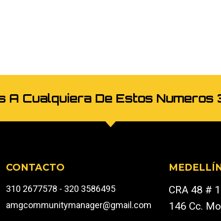
os A Cualquiera De Estos Numer
CONTACTO
MEDELLÍ
310 2677578 - 320 3586495
CRA 48 # 1
amgcommunitymanager@gmail.com
146 Cc. Mo