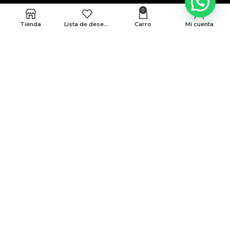
0
Tienda
Lista de deseos
Carro
Mi cuenta
MEDELLÍN
CRA 48 # 10-45 locales 339 y 146 Cc. Monterrey
BARRANQUILLA
Cra 43 # 50-12 Local 188B
Politicas de privacidad
Terminos y condiciones
© Todos Los Derechos Reservados A AMG 2025
Desarrollado Por Sense Digital