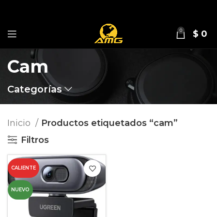
0
$
0
Cam
Categorías
Inicio
Productos etiquetados “cam”
Filtros
CALIENTE
NUEVO