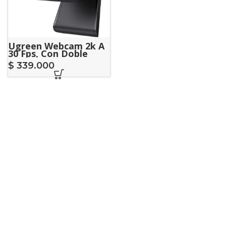
Ugreen Webcam 2k A
30 Fps, Con Doble
Microfono
$
339.000