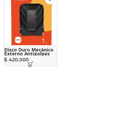
Disco Duro Mecánico
Externo Antigolpes
ADATA HD710 Pro 1TB
$
420.000
USB 3.2