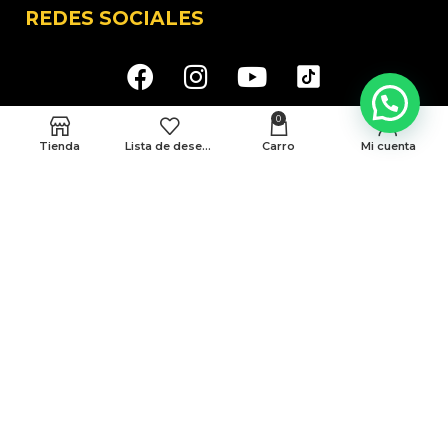
REDES SOCIALES
0
MEDELLÍN
Tienda
Lista de deseos
Carro
Mi cuenta
CRA 48 # 10-45 locales 339 y 146 Cc. Monterrey
BARRANQUILLA
Cra 43 # 50-12 Local 188B
Politicas de privacidad
Terminos y condiciones
© Todos Los Derechos Reservados A AMG 2025
Desarrollado Por Sense Digital