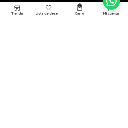
0
Tienda
Lista de deseos
Carro
Mi cuenta
MEDELLÍN
CRA 48 # 10-45 locales 339 y 146 Cc. Monterrey
BARRANQUILLA
Cra 43 # 50-12 Local 188B
Politicas de privacidad
Terminos y condiciones
© Todos Los Derechos Reservados A AMG 2025
Desarrollado Por Sense Digital