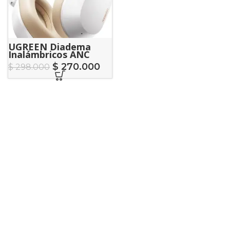
UGREEN Diadema
Inalámbricos ANC
HITUNE MAX 5C
$
270.000
$
298.000