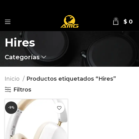
0
$
0
Hires
Categorías
Inicio
Productos etiquetados “Hires”
Filtros
-9%