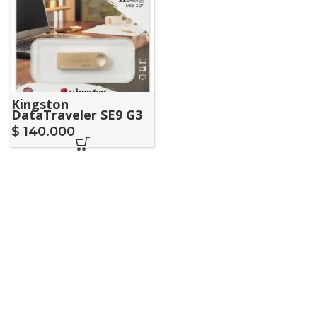
Kingston
DataTraveler SE9 G3
256GB USB 3.2
$
140.000