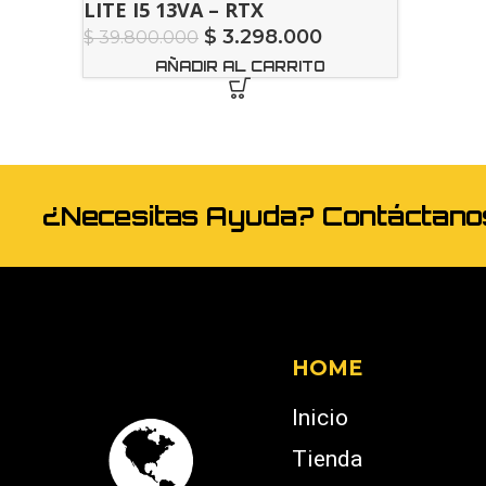
LITE I5 13VA – RTX
$
3.298.000
$
39.800.000
AÑADIR AL CARRITO
¿Necesitas Ayuda? Contáctan
HOME
Inicio
Tienda