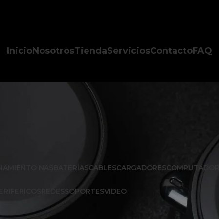
Inicio
Nosotros
Tienda
Servicios
Contacto
FAQ
NAMIENTO NAS
BATERÍAS
CABLES
CARGADORES
COMPUTADOR
ERIFERICOS
REDES
SOPORTES
VIDEO