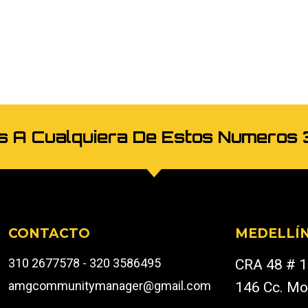
os A Cualquiera De Estos Numer
CONTACTO
MEDELLÍ
310 2677578 - 320 3586495
CRA 48 # 1
amgcommunitymanager@gmail.com
146 Cc. Mo