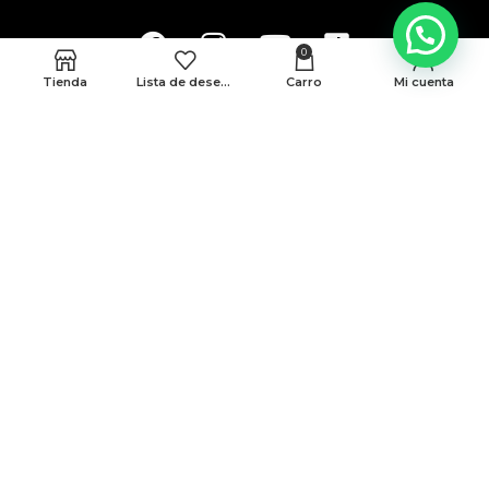
0
Tienda
Lista de deseos
Carro
Mi cuenta
MEDELLÍN
CRA 48 # 10-45 locales 339 y 146 Cc. Monterrey
BARRANQUILLA
Cra 43 # 50-12 Local 188B
Politicas de privacidad
Terminos y condiciones
© Todos Los Derechos Reservados A AMG 2025
Desarrollado Por Sense Digital