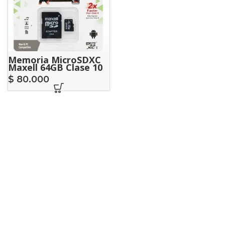
Memoria MicroSDXC
Maxell 64GB Clase 10
High Speed Con
$
80.000
Adaptador SD