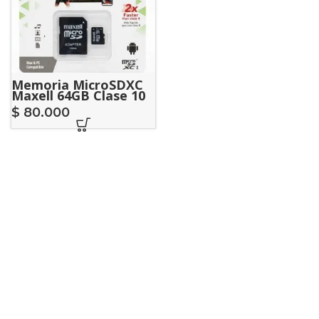
Memoria MicroSDXC
Maxell 64GB Clase 10
High Speed Con
$
80.000
Adaptador SD