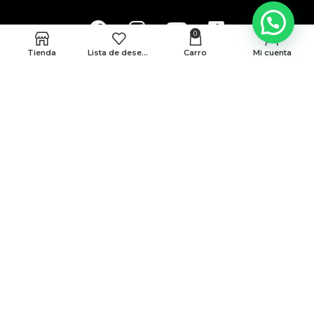
0
Tienda
Lista de deseos
Carro
Mi cuenta
MEDELLÍN
CRA 48 # 10-45 locales 339 y 146 Cc. Monterrey
BARRANQUILLA
Cra 43 # 50-12 Local 188B
Politicas de privacidad
Terminos y condiciones
© Todos Los Derechos Reservados A AMG 2025
Desarrollado Por Sense Digital