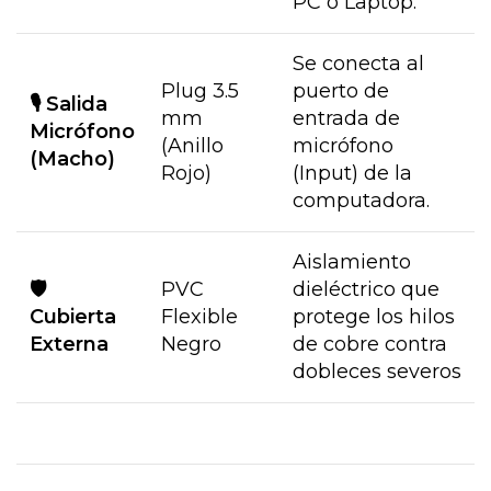
PC o Laptop.
Se conecta al
Plug 3.5
puerto de
🎙️ Salida
mm
entrada de
Micrófono
(Anillo
micrófono
(Macho)
Rojo)
(Input) de la
computadora.
Aislamiento
🛡️
PVC
dieléctrico que
Cubierta
Flexible
protege los hilos
Externa
Negro
de cobre contra
dobleces severos