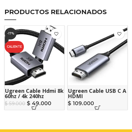
PRODUCTOS RELACIONADOS
-17%
CALIENTE
Ugreen Cable Hdmi 8k
Ugreen Cable USB C A
60hz / 4k 240hz
HDMI
Premium V2.3
$
49.000
$
109.000
$
59.000