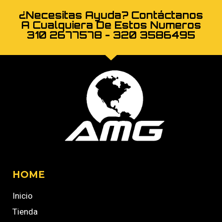
¿Necesitas Ayuda? Contáctanos
A Cualquiera De Estos Numeros
310 2677578 - 320 3586495
HOME
Inicio
Tienda