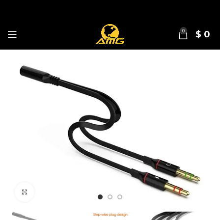
0
$
0
Click para agrandar