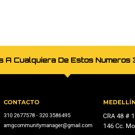
os A Cualquiera De Estos Numer
CONTACTO
MEDELLÍ
310 2677578 - 320 3586495
CRA 48 # 1
amgcommunitymanager@gmail.com
146 Cc. Mo