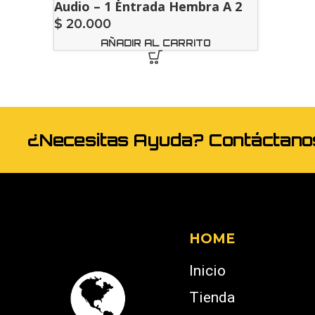
Audio – 1 Entrada Hembra A 2
Salidas Macho
$
20.000
AÑADIR AL CARRITO
¿Necesitas Ayuda? Contáctan
HOME
Inicio
Tienda