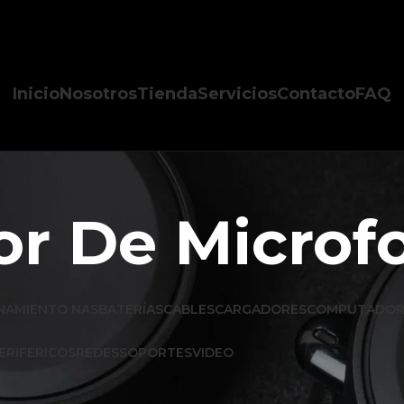
Inicio
Nosotros
Tienda
Servicios
Contacto
FAQ
r De Microf
NAMIENTO NAS
BATERÍAS
CABLES
CARGADORES
COMPUTADOR
ERIFERICOS
REDES
SOPORTES
VIDEO