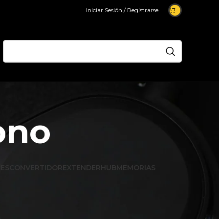
Iniciar Sesión / Registrarse
ono
ES
CONVERTIDOR
EXTENDER
HUB
MEMORIAS