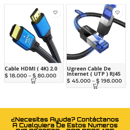
Cable HDMI ( 4K) 2.0
Ugreen Cable De
Internet ( UTP ) RJ45
$
18.000
–
$
80.000
Cat 8
$
45.000
–
$
198.000
¿Necesitas Ayuda? Contáctanos
A Cualquiera De Estos Numeros