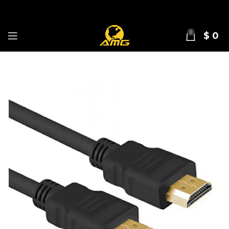
0
$
0