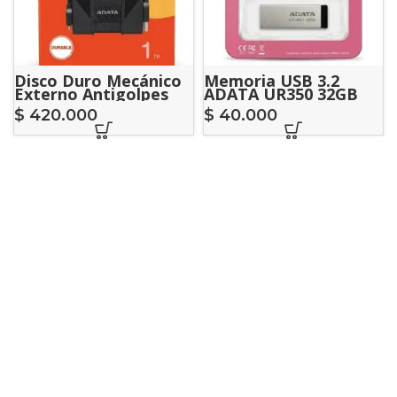
Disco Duro Mecánico
Memoria USB 3.2
Externo Antigolpes
ADATA UR350 32GB
ADATA HD710 Pro 1TB
$
420.000
$
40.000
USB 3.2