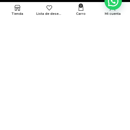
0
Tienda
Lista de deseos
Carro
Mi cuenta
MEDELLÍN
CRA 48 # 10-45 locales 339 y 146 Cc. Monterrey
BARRANQUILLA
Cra 43 # 50-12 Local 188B
Politicas de privacidad
Terminos y condiciones
© Todos Los Derechos Reservados A AMG 2025
Desarrollado Por Sense Digital