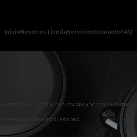
Inicio
Nosotros
Tienda
Servicios
Contacto
FAQ
NAMIENTO NAS
BATERÍAS
CABLES
CARGADORES
COMPUTADOR
ERIFERICOS
REDES
SOPORTES
VIDEO