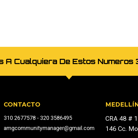
os A Cualquiera De Estos Numer
CONTACTO
MEDELLÍ
310 2677578 - 320 3586495
CRA 48 # 1
amgcommunitymanager@gmail.com
146 Cc. Mo