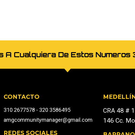
os A Cualquiera De Estos Numer
CONTACTO
MEDELLÍ
310 2677578 - 320 3586495
CRA 48 # 1
amgcommunitymanager@gmail.com
146 Cc. Mo
REDES SOCIALES
BARRANQ