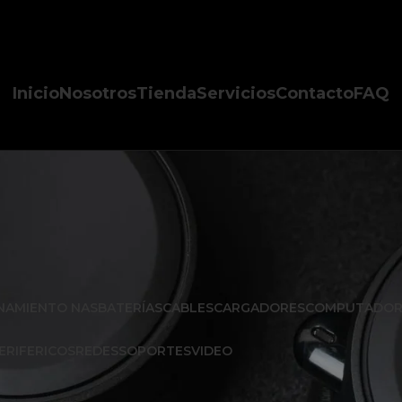
Inicio
Nosotros
Tienda
Servicios
Contacto
FAQ
NAMIENTO NAS
BATERÍAS
CABLES
CARGADORES
COMPUTADOR
ERIFERICOS
REDES
SOPORTES
VIDEO