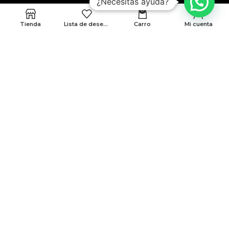
¿Necesitas ayuda?
0
Tienda
Lista de deseos
Carro
Mi cuenta
MEDELLÍN
CRA 48 # 10-45 locales 339 y 146 Cc. Monterrey
BARRANQUILLA
Cra 43 # 50-12 Local 188B
Politicas de privacidad
Terminos y condiciones
© Todos Los Derechos Reservados A AMG 2025
Desarrollado Por Sense Digital