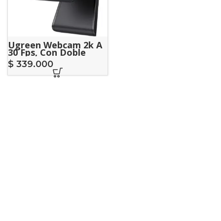
Ugreen Webcam 2k A
30 Fps, Con Doble
Microfono
$
339.000