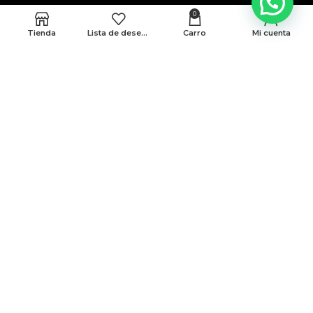
0
Tienda
Lista de deseos
Carro
Mi cuenta
MEDELLÍN
CRA 48 # 10-45 locales 339 y 146 Cc. Monterrey
BARRANQUILLA
Cra 43 # 50-12 Local 188B
Politicas de privacidad
Terminos y condiciones
© Todos Los Derechos Reservados A AMG 2025
Desarrollado Por Sense Digital