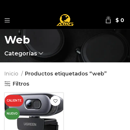
0
$
0
Web
Categorías
Inicio
Productos etiquetados “web”
Filtros
CALIENTE
NUEVO