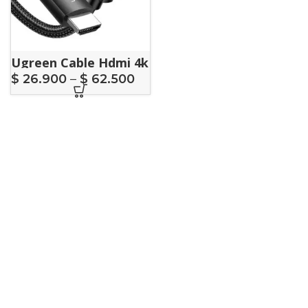
Ugreen Cable Hdmi 4k
$
26.900
–
$
62.500